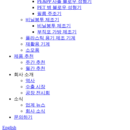
PE&PP 사출 블로우 성형기
PET 병 블로우 성형기
필름 주조기
비닐봉투 제조기
비닐봉투 제조기
부직포 가방 제조기
플라스틱 용기 제조 기계
재활용 기계
소모품
제품 추천
주간 추천
월간 추천
회사 소개
역사
수출 시장
공장 전시회
소식
업계 뉴스
회사 소식
문의하기
English