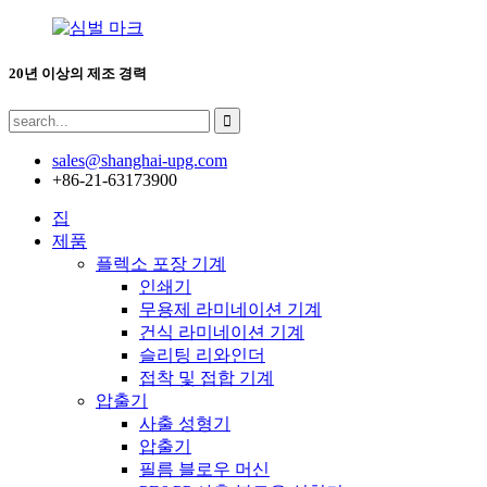
20년 이상의 제조 경력
sales@shanghai-upg.com
+86-21-63173900
집
제품
플렉소 포장 기계
인쇄기
무용제 라미네이션 기계
건식 라미네이션 기계
슬리팅 리와인더
접착 및 접합 기계
압출기
사출 성형기
압출기
필름 블로우 머신