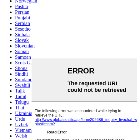
Norwegian
Pashto
Persian
Punjabi
Serbian
Sesotho
Sinhala
Slovak
Slovenian
Somali
Samoan
Scots Gaelic
Shona
Sindhi
Sundanese
Swahili
Tajik
Tamil
Telugu
Thai
Ukrainian
Urdu
Uzbek
Vietnamese
Welsh