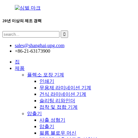
20년 이상의 제조 경력
sales@shanghai-upg.com
+86-21-63173900
집
제품
플렉소 포장 기계
인쇄기
무용제 라미네이션 기계
건식 라미네이션 기계
슬리팅 리와인더
접착 및 접합 기계
압출기
사출 성형기
압출기
필름 블로우 머신